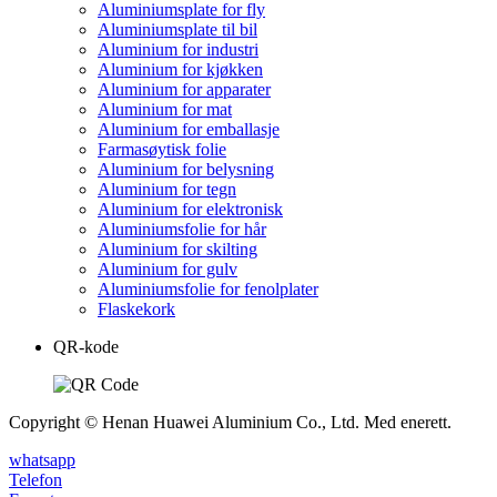
Aluminiumsplate for fly
Aluminiumsplate til bil
Aluminium for industri
Aluminium for kjøkken
Aluminium for apparater
Aluminium for mat
Aluminium for emballasje
Farmasøytisk folie
Aluminium for belysning
Aluminium for tegn
Aluminium for elektronisk
Aluminiumsfolie for hår
Aluminium for skilting
Aluminium for gulv
Aluminiumsfolie for fenolplater
Flaskekork
QR-kode
Copyright © Henan Huawei Aluminium Co., Ltd. Med enerett.
whatsapp
Telefon