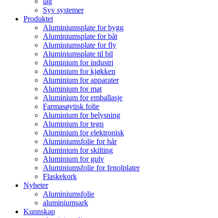
lag
Syv systemer
Produktet
Aluminiumsplate for bygg
Aluminiumsplate for båt
Aluminiumsplate for fly
Aluminiumsplate til bil
Aluminium for industri
Aluminium for kjøkken
Aluminium for apparater
Aluminium for mat
Aluminium for emballasje
Farmasøytisk folie
Aluminium for belysning
Aluminium for tegn
Aluminium for elektronisk
Aluminiumsfolie for hår
Aluminium for skilting
Aluminium for gulv
Aluminiumsfolie for fenolplater
Flaskekork
Nyheter
Aluminiumsfolie
aluminiumsark
Kunnskap