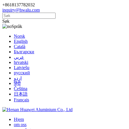
+8618137782032
inquiry@hwalu.com
Søk
Språk
Norsk
English
Català
Български
عربي
hrvatski
Latviešu
русский
اردو
हिंदी
Čeština
日本語
Français
Hjem
om oss