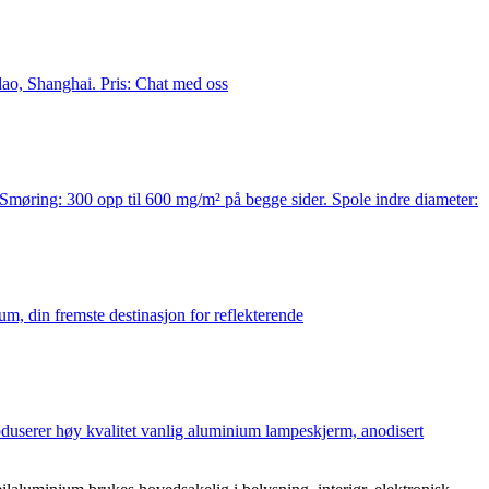
o, Shanghai. Pris: Chat med oss
møring: 300 opp til 600 mg/m² på begge sider. Spole indre diameter:
um, din fremste destinasjon for reflekterende
duserer høy kvalitet vanlig aluminium lampeskjerm, anodisert