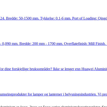
. Bredde: 50-1500 mm. Tykkelse: 0.1-6 mm. Port of Loading: Qingda
- 0,090 mm. Bredde: 200 mm - 1700 mm. Overflatefinish: Mill Finish. S
r for dine forskjellige bruksområder? Ikke se lenger enn Huawei Alumini
msringprodukter for lamper og lanterner i belysningsindustrien. Vi pro