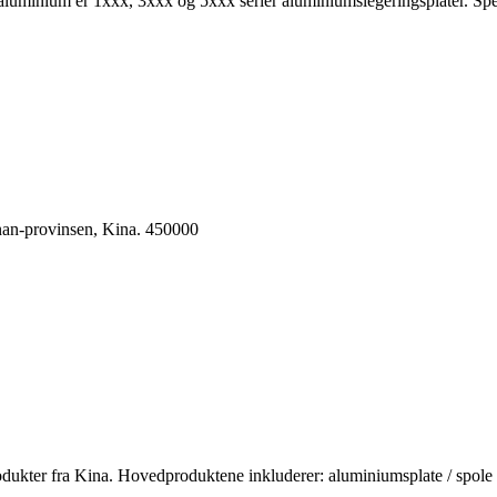
uminium er 1xxx, 3xxx og 5xxx serier aluminiumslegeringsplater. Speil
an-provinsen, Kina. 450000
ukter fra Kina. Hovedproduktene inkluderer: aluminiumsplate / spole / 