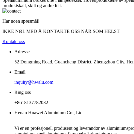
Speilaluminium brukes ofte i lampedeksel. Hovedproduktene av speilal
produktskall, skilt og andre felt.
Har noen spørsmål!
IKKE NØL MED Å KONTAKTE OSS NÅR SOM HELST.
Kontakt oss
Adresse
52 Dongming Road, Guancheng District, Zhengzhou City, Hen
Email
inquiry@hwalu.com
Ring oss
+8618137782032
Henan Huawei Aluminium Co., Ltd.
Vi er en profesjonell produsent og leverandør av aluminiumsprod
aluminium, speilaluminium, fargebelagt aluminium etc