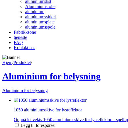
aluminiumslist
Aluminiumsfolie
aluminium
aluminiumssirkel
aluminiumsplate
aluminiumsspole
Fabrikksone
tjeneste
FAQ
Kontakt oss
Hjem
/
Produktet
/
Aluminium for belysning
Aluminium for belysning
1050 aluminiumsskive for lysreflektor
Oppnå lettvekts 1050 aluminiumsskive for lysreflektor – speil-po
Legg til forespørsel