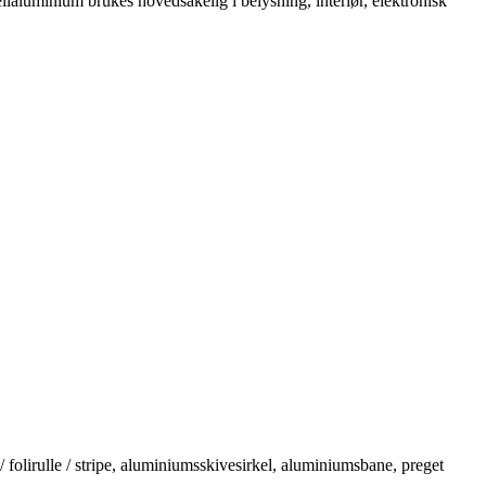
aluminium brukes hovedsakelig i belysning, interiør, elektronisk
folirulle / stripe, aluminiumsskivesirkel, aluminiumsbane, preget